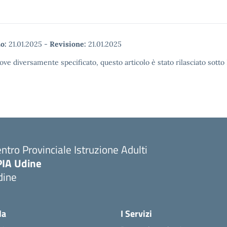
o:
21.01.2025
-
Revisione:
21.01.2025
ove diversamente specificato, questo articolo è stato rilasciato sott
ntro Provinciale Istruzione Adulti
PIA Udine
dine
la
I Servizi