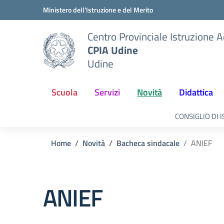
Vai ai contenuti
Vai al menu di navigazione
Vai al footer
Ministero dell'Istruzione e del Merito
Centro Provinciale Istruzione A
CPIA Udine
Udine
Scuola
Servizi
Novità
Didattica
CONSIGLIO DI 
Home
Novità
Bacheca sindacale
ANIEF
ANIEF