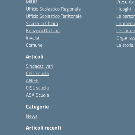
MIUR
Presenta
Ufficio Scolastico Regionale
I luoghi
Ufficio Scolastico Territoriale
Le perso
Scuola in Chiaro
I numeri 
Iscrizioni On Line
Le carte 
Invalsi
Organizz
Comune
La storia
Articoli
Sindacati vari
CISL scuola
ANIEF
CISL scuola
ASA Scuola
Categorie
News
Articoli recenti