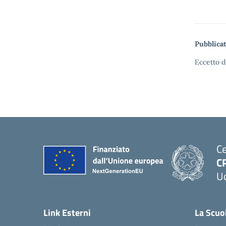
Pubblicat
Eccetto d
Ce
C
U
Link Esterni
La Scuo