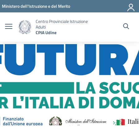
Vai ai contenuti
Vai al menu di navigazione
Vai al footer
Ministero dell'Istruzione e del Merito
Centro Provinciale Istruzione
Adulti
CPIA Udine