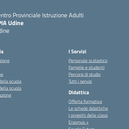
ntro Provinciale Istruzione Adulti
PIA Udine
dine
la
I Servizi
zione
Personale scolastico
Famiglie e studenti
ne
Percorsi di studio
della scuola
Tutti i servizi
della scuola
Didattica
azione
Offerta formativa
Le schede didattiche
I progetti delle classi
Erasmus +