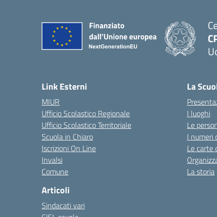
Ce
C
U
Link Esterni
La Scuo
MIUR
Presenta
Ufficio Scolastico Regionale
I luoghi
Ufficio Scolastico Territoriale
Le perso
Scuola in Chiaro
I numeri 
Iscrizioni On Line
Le carte 
Invalsi
Organizz
Comune
La storia
Articoli
Sindacati vari