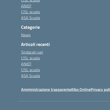
CISL scuola
ANIEF
CISL scuola
ASA Scuola
Categorie
News
Articoli recenti
Sindacati vari
CISL scuola
ANIEF
CISL scuola
ASA Scuola
Amministrazione trasparente
Albo Online
Privacy pol