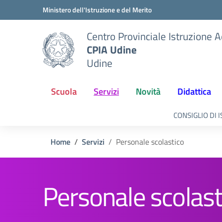
Vai ai contenuti
Vai al menu di navigazione
Vai al footer
Ministero dell'Istruzione e del Merito
Centro Provinciale Istruzione A
CPIA Udine
Udine
Scuola
Servizi
Novità
Didattica
CONSIGLIO DI 
Home
Servizi
Personale scolastico
Personale scolast