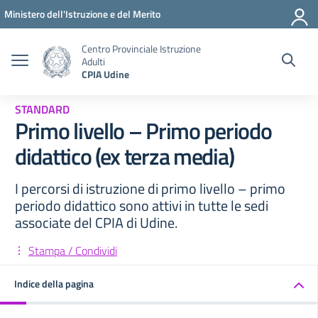
Vai ai contenuti
Vai al menu di navigazione
Vai al footer
Ministero dell'Istruzione e del Merito
Centro Provinciale Istruzione
Adulti
CPIA Udine
STANDARD
Primo livello – Primo periodo
didattico (ex terza media)
I percorsi di istruzione di primo livello – primo
periodo didattico sono attivi in tutte le sedi
associate del CPIA di Udine.
Stampa / Condividi
Indice della pagina