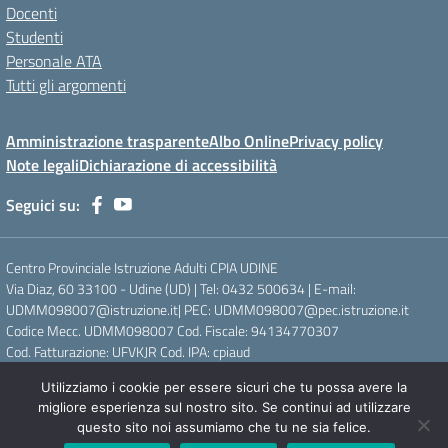
Docenti
Studenti
Personale ATA
Tutti gli argomenti
Amministrazione trasparente
Albo Online
Privacy policy
Note legali
Dichiarazione di accessibilità
Seguici su:
Centro Provinciale Istruzione Adulti CPIA UDINE
Via Diaz, 60 33100 - Udine (UD) | Tel: 0432 500634 | E-mail:
UDMM098007@istruzione.it| PEC: UDMM098007@pec.istruzione.it
Codice Mecc. UDMM098007 Cod. Fiscale: 94134770307
Cod. Fatturazione: UFVKJR Cod. IPA: cpiaud
Utilizziamo i cookie per essere sicuri che tu possa avere la
Concept & Design by Designers Italia
migliore esperienza sul nostro sito. Se continui ad utilizzare
questo sito noi assumiamo che tu ne sia felice.