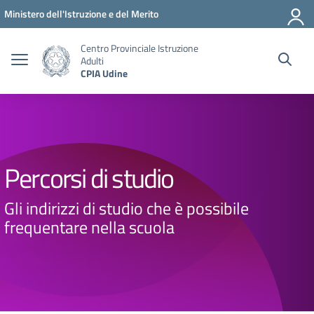
Vai ai contenuti
Vai al menu di navigazione
Vai al footer
Ministero dell'Istruzione e del Merito
Centro Provinciale Istruzione
Adulti
CPIA Udine
Percorsi di studio
Gli indirizzi di studio che è possibile
frequentare nella scuola