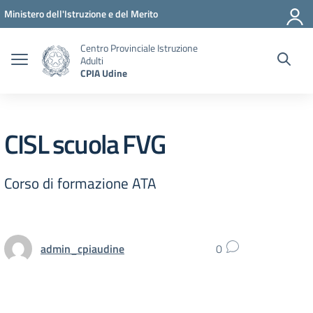
Vai ai contenuti
Vai al menu di navigazione
Vai al footer
Ministero dell'Istruzione e del Merito
Centro Provinciale Istruzione
Adulti
CPIA Udine
CISL scuola FVG
Corso di formazione ATA
admin_cpiaudine
0