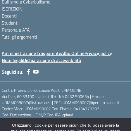
Bullismo e Cyberbullismo
ISCRIZIONI
Docenti
Studenti
Personale ATA
Tutti gli argomenti
Amministrazione trasparente
Albo Online
Privacy policy
Note legali
Dichiarazione di accessibilità
Seguici su:
Centro Provinciale Istruzione Adulti CPIA UDINE
Via Diaz, 60 33100 - Udine (UD) | Tel: 0432 500634 | E-mail:
UDMM098007@istruzione.it| PEC: UDMM098007@pec.istruzione.it
Codice Mecc. UDMM098007 Cod. Fiscale: 94134770307
Cod. Fatturazione: UFVKJR Cod. IPA: cpiaud
Utilizziamo i cookie per essere sicuri che tu possa avere la