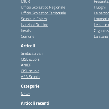
MIUR
Presenta
Ufficio Scolastico Regionale
I luoghi
Ufficio Scolastico Territoriale
Le perso
Scuola in Chiaro
I numeri 
Iscrizioni On Line
Le carte 
Invalsi
Organizz
Comune
La storia
Articoli
Sindacati vari
CISL scuola
ANIEF
CISL scuola
ASA Scuola
Categorie
News
Articoli recenti