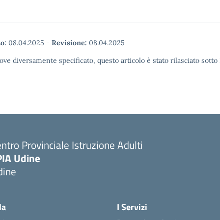
o:
08.04.2025
-
Revisione:
08.04.2025
ove diversamente specificato, questo articolo è stato rilasciato sott
ntro Provinciale Istruzione Adulti
PIA Udine
dine
la
I Servizi