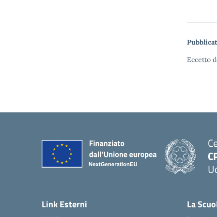
Pubblicat
Eccetto d
Ce
C
U
Link Esterni
La Scuo