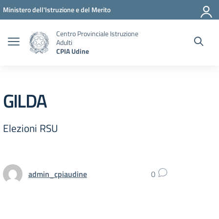
Vai ai contenuti
Vai al menu di navigazione
Vai al footer
Ministero dell'Istruzione e del Merito
Centro Provinciale Istruzione
Adulti
CPIA Udine
GILDA
Elezioni RSU
admin_cpiaudine
0