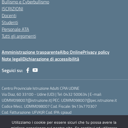
Bullismo e Cyberbullismo
ISCRIZIONI
Docenti
Studenti
Personale ATA
Tutti gli argomenti
Amministrazione trasparente
Albo Online
Privacy policy
Note legali
Dichiarazione di accessibilità
Seguici su:
Centro Provinciale Istruzione Adulti CPIA UDINE
Via Diaz, 60 33100 - Udine (UD) | Tel: 0432 500634 | E-mail:
UDMM098007@istruzione.it| PEC: UDMM098007@pec.istruzione.it
Codice Mecc. UDMM098007 Cod. Fiscale: 94134770307
Cod. Fatturazione: UFVKJR Cod. IPA: cpiaud
Utilizziamo i cookie per essere sicuri che tu possa avere la