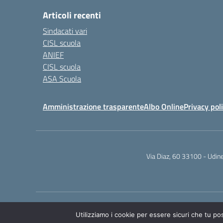
Articoli recenti
Sindacati vari
CISL scuola
ANIEF
CISL scuola
ASA Scuola
Amministrazione trasparente
Albo Online
Privacy pol
Via Diaz, 60 33100 - Udi
Utilizziamo i cookie per essere sicuri che tu po