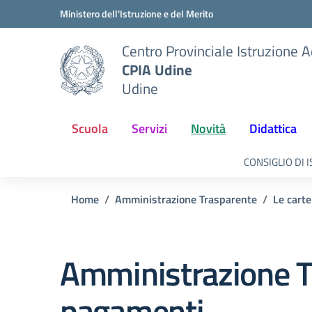
Vai ai contenuti
Vai al menu di navigazione
Vai al footer
Ministero dell'Istruzione e del Merito
Centro Provinciale Istruzione A
CPIA Udine
Udine
Scuola
Servizi
Novità
Didattica
CONSIGLIO DI 
Home
Amministrazione Trasparente
Le carte
Amministrazione T
pagamenti