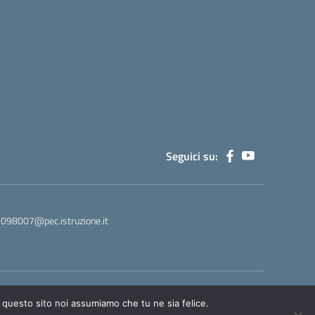
Seguici su:
M098007@pec.istruzione.it
Concept & Design by Designers Italia
e questo sito noi assumiamo che tu ne sia felice.