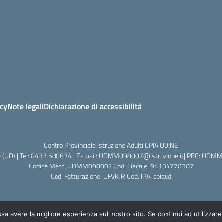
icy
Note legali
Dichiarazione di accessibilità
Centro Provinciale Istruzione Adulti CPIA UDINE
ne (UD) | Tel: 0432 500634 | E-mail: UDMM098007@istruzione.it| PEC: UDM
Codice Mecc. UDMM098007 Cod. Fiscale: 94134770307
Cod. Fatturazione: UFVKJR Cod. IPA: cpiaud
ssa avere la migliore esperienza sul nostro sito. Se continui ad utilizzar