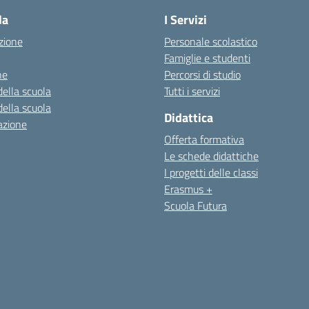
la
I Servizi
zione
Personale scolastico
Famiglie e studenti
ne
Percorsi di studio
della scuola
Tutti i servizi
della scuola
Didattica
azione
Offerta formativa
Le schede didattiche
I progetti delle classi
Erasmus +
Scuola Futura