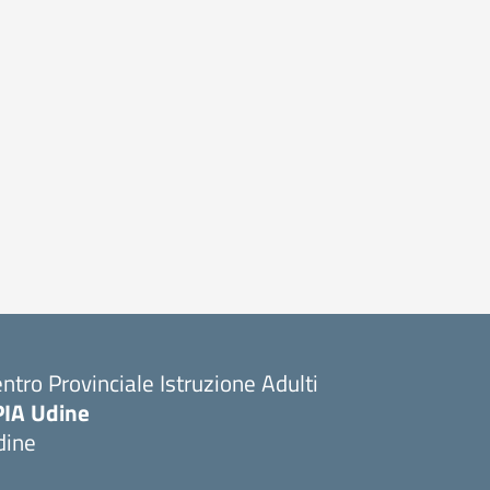
ntro Provinciale Istruzione Adulti
PIA Udine
dine