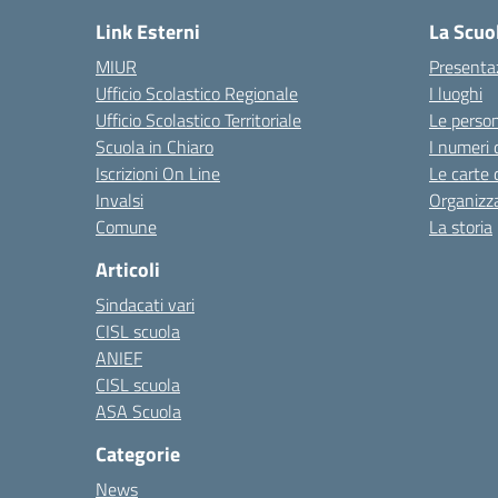
Link Esterni
La Scuo
MIUR
Presenta
Ufficio Scolastico Regionale
I luoghi
Ufficio Scolastico Territoriale
Le perso
Scuola in Chiaro
I numeri 
Iscrizioni On Line
Le carte 
Invalsi
Organizz
Comune
La storia
Articoli
Sindacati vari
CISL scuola
ANIEF
CISL scuola
ASA Scuola
Categorie
News