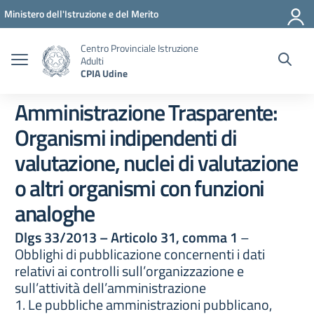
Vai ai contenuti
Vai al menu di navigazione
Vai al footer
Ministero dell'Istruzione e del Merito
Centro Provinciale Istruzione
Adulti
CPIA Udine
Amministrazione Trasparente:
Organismi indipendenti di
valutazione, nuclei di valutazione
o altri organismi con funzioni
analoghe
Dlgs 33/2013 – Articolo 31, comma 1
–
Obblighi di pubblicazione concernenti i dati
relativi ai controlli sull’organizzazione e
sull’attività dell’amministrazione
1. Le pubbliche amministrazioni pubblicano,