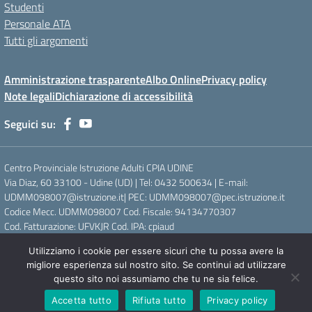
Studenti
Personale ATA
Tutti gli argomenti
Amministrazione trasparente
Albo Online
Privacy policy
Note legali
Dichiarazione di accessibilità
Seguici su:
Centro Provinciale Istruzione Adulti CPIA UDINE
Via Diaz, 60 33100 - Udine (UD) | Tel: 0432 500634 | E-mail:
UDMM098007@istruzione.it| PEC: UDMM098007@pec.istruzione.it
Codice Mecc. UDMM098007 Cod. Fiscale: 94134770307
Cod. Fatturazione: UFVKJR Cod. IPA: cpiaud
Utilizziamo i cookie per essere sicuri che tu possa avere la
Concept & Design by Designers Italia
migliore esperienza sul nostro sito. Se continui ad utilizzare
questo sito noi assumiamo che tu ne sia felice.
Accetta tutto
Rifiuta tutto
Privacy policy