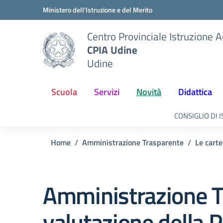
Vai ai contenuti
Vai al menu di navigazione
Vai al footer
Ministero dell'Istruzione e del Merito
Centro Provinciale Istruzione A
CPIA Udine
Udine
Scuola
Servizi
Novità
Didattica
CONSIGLIO DI 
Home
Amministrazione Trasparente
Le carte
Amministrazione T
valutazione della 