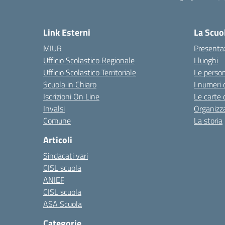
Link Esterni
La Scuo
MIUR
Presenta
Ufficio Scolastico Regionale
I luoghi
Ufficio Scolastico Territoriale
Le perso
Scuola in Chiaro
I numeri 
Iscrizioni On Line
Le carte 
Invalsi
Organizz
Comune
La storia
Articoli
Sindacati vari
CISL scuola
ANIEF
CISL scuola
ASA Scuola
Categorie