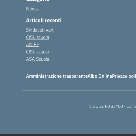
News
Articoli recenti
Sindacati vari
CISL scuola
ANIEF
CISL scuola
ASA Scuola
Amministrazione trasparente
Albo Online
Privacy pol
Via Diaz, 60 33100 - Udi