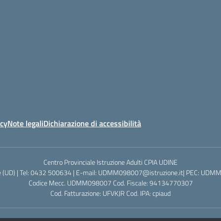
icy
Note legali
Dichiarazione di accessibilità
Centro Provinciale Istruzione Adulti CPIA UDINE
ne (UD) | Tel: 0432 500634 | E-mail: UDMM098007@istruzione.it| PEC: UDM
Codice Mecc. UDMM098007 Cod. Fiscale: 94134770307
Cod. Fatturazione: UFVKJR Cod. IPA: cpiaud