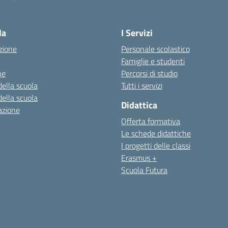
la
I Servizi
zione
Personale scolastico
Famiglie e studenti
ne
Percorsi di studio
della scuola
Tutti i servizi
della scuola
Didattica
azione
Offerta formativa
Le schede didattiche
I progetti delle classi
Erasmus +
Scuola Futura